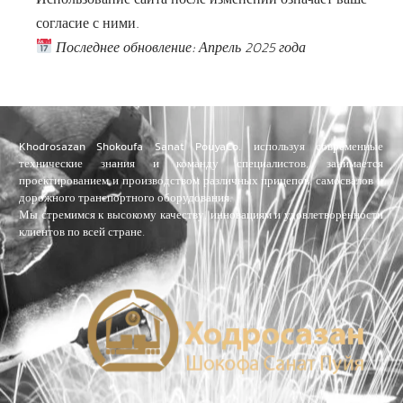
Использование сайта после изменений означает ваше
согласие с ними.
Последнее обновление: Апрель 2025 года
Khodrosazan Shokoufa Sanat PouyaCo.
используя современные
технические знания и команду специалистов, занимается
проектированием и производством различных прицепов, самосвалов и
дорожного транспортного оборудования.
Мы стремимся к высокому качеству, инновациям и удовлетворенности
клиентов по всей стране.